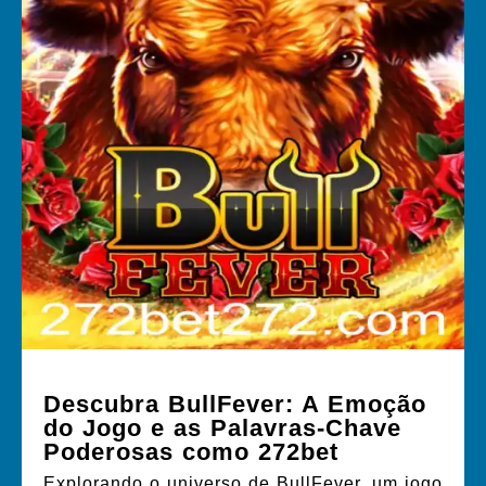
Descubra BullFever: A Emoção
do Jogo e as Palavras-Chave
Poderosas como 272bet
Explorando o universo de BullFever, um jogo