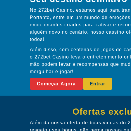
No 272bet Casino, estamos aqui para tra
Portanto, entre em um mundo de emoções de
emocionantes criados para cativar e reco
alguém novo no cenário, nosso cassino ofe
todos!
Além disso, com centenas de jogos de cas
o 272bet Casino leva o entretenimento on
mão podem levar a recompensas que muda
mergulhar e jogar!
Começar Agora
Entrar
Ofertas excl
Além da nossa oferta de boas-vindas do 2
resgatou seu bônus, não perca nossas outr