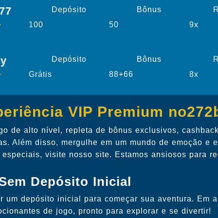
77
Depósito
Bônus
R
100
50
9x
ay
Depósito
Bônus
R
Grátis
88+66
8x
periência VIP Premium no272
go de alto nível, repleta de bônus exclusivos, cashba
ias. Além disso, mergulhe em um mundo de emoção e en
 especiais, visite nosso site. Estamos ansiosos para r
em Depósito Inicial
r um depósito inicial para começar sua aventura. Em a
onantes de jogo, pronto para explorar e se divertir!