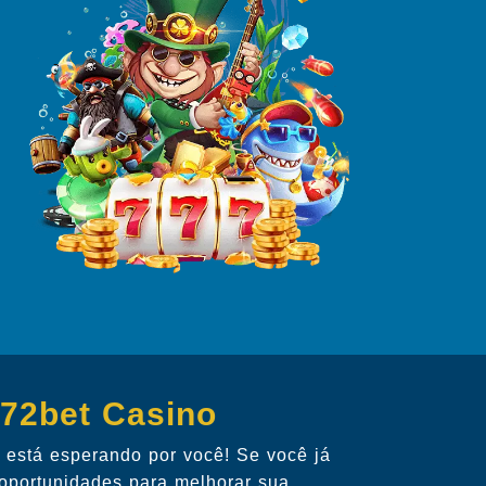
272bet Casino
 está esperando por você! Se você já
 oportunidades para melhorar sua