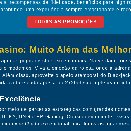
is, recompensas de fidelidade, benefícios para high ro
 garantindo uma experiência sempre emocionante e re
TODAS AS PROMOÇÕES
asino: Muito Além das Melhor
apenas jogos de slots excepcionais. Na verdade, noss
s e modernos. Viva a emoção da roleta, onde a adrenal
. Além disso, aproveite o apelo atemporal do Blackjac
da carta e cada aposta no 272bet são repletos de infin
Excelência
or meio de parcerias estratégicas com grandes nomes da
DB, KA, BNG e PP Gaming. Consequentemente, essas 
 uma experiência excepcional para todos os jogadores.