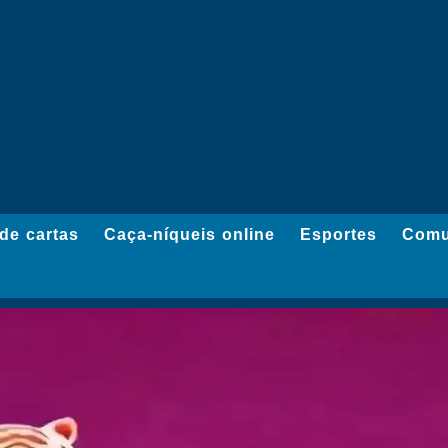
de cartas
Caça-níqueis online
Esportes
Comu