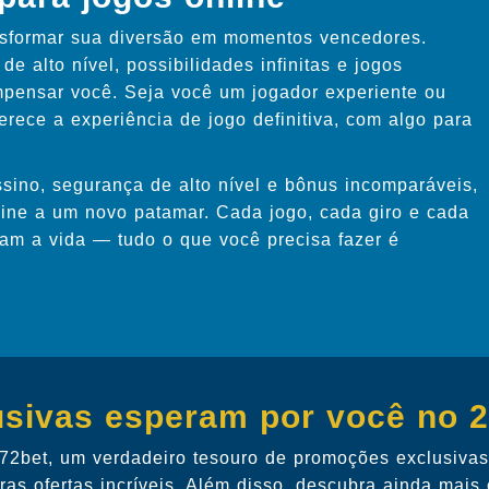
nsformar sua diversão em momentos vencedores.
 alto nível, possibilidades infinitas e jogos
mpensar você. Seja você um jogador experiente ou
rece a experiência de jogo definitiva, com algo para
sino, segurança de alto nível e bônus incomparáveis,
line a um novo patamar. Cada jogo, cada giro e cada
m a vida — tudo o que você precisa fazer é
usivas esperam por você no 
72bet, um verdadeiro tesouro de promoções exclusivas
as ofertas incríveis. Além disso, descubra ainda mais