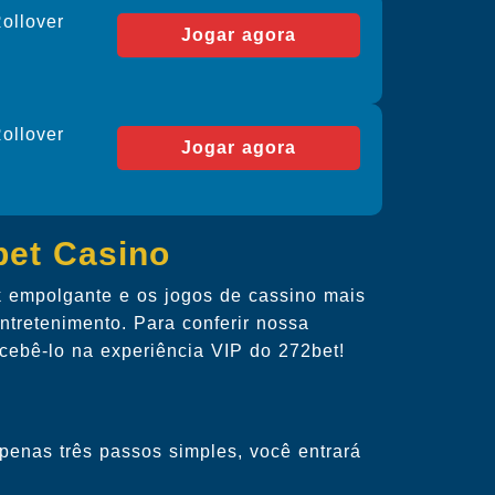
ollover
Jogar agora
ollover
Jogar agora
bet Casino
ck empolgante e os jogos de cassino mais
tretenimento. Para conferir nossa
ecebê-lo na experiência VIP do 272bet!
penas três passos simples, você entrará