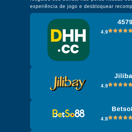
experiência de jogo e desbloquear recomp
457
4.9
Jilib
4.9
Betso
4.8