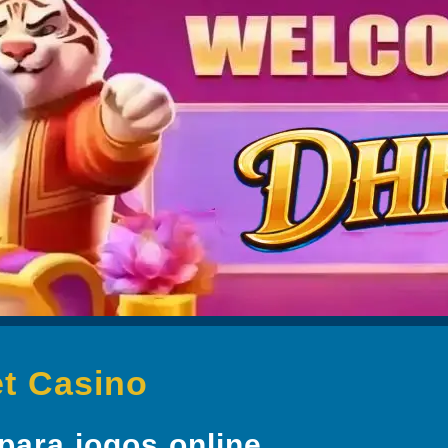
t Casino
 para jogos online