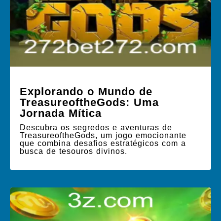
Explorando o Mundo de
TreasureoftheGods: Uma
Jornada Mítica
Descubra os segredos e aventuras de
TreasureoftheGods, um jogo emocionante
que combina desafios estratégicos com a
busca de tesouros divinos.