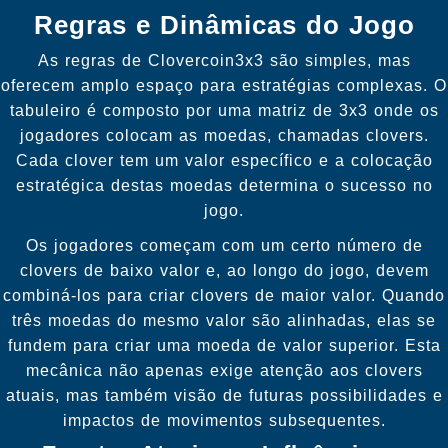
Regras e Dinâmicas do Jogo
As regras de Clovercoin3x3 são simples, mas
oferecem amplo espaço para estratégias complexas. O
tabuleiro é composto por uma matriz de 3x3 onde os
jogadores colocam as moedas, chamadas clovers.
Cada clover tem um valor específico e a colocação
estratégica destas moedas determina o sucesso no
jogo.
Os jogadores começam com um certo número de
clovers de baixo valor e, ao longo do jogo, devem
combiná-los para criar clovers de maior valor. Quando
três moedas do mesmo valor são alinhadas, elas se
fundem para criar uma moeda de valor superior. Esta
mecânica não apenas exige atenção aos clovers
atuais, mas também visão de futuras possibilidades e
impactos de movimentos subsequentes.