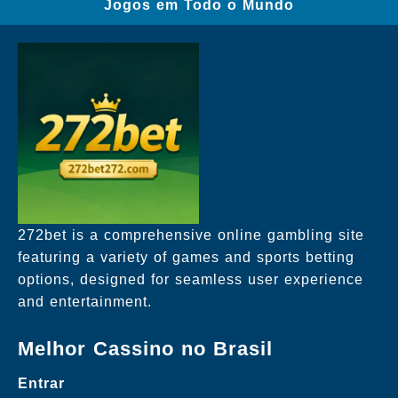
Jogos em Todo o Mundo
272bet is a comprehensive online gambling site
featuring a variety of games and sports betting
options, designed for seamless user experience
and entertainment.
Melhor Cassino no Brasil
Entrar