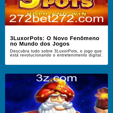
3LuxorPots: O Novo Fenômeno
no Mundo dos Jogos
Descubra tudo sobre 3LuxorPots, o jogo que
está revolucionando o entretenimento digital.