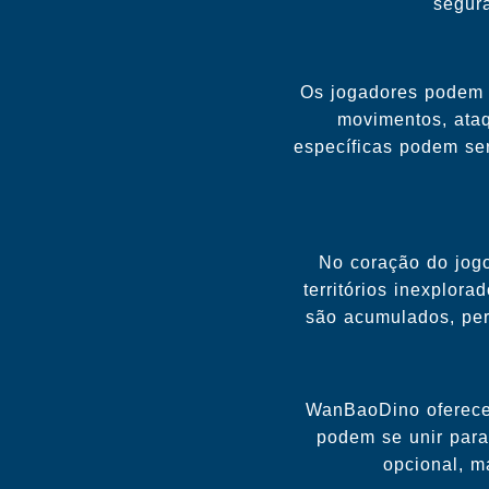
segur
Os jogadores podem c
movimentos, ataq
específicas podem ser
No coração do jogo
territórios inexplor
são acumulados, per
WanBaoDino oferece 
podem se unir para
opcional, m