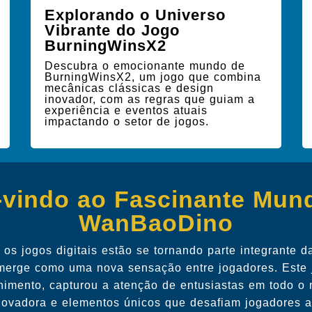
Explorando o Universo
Vibrante do Jogo
BurningWinsX2
Descubra o emocionante mundo de
BurningWinsX2, um jogo que combina
mecânicas clássicas e design
inovador, com as regras que guiam a
experiência e eventos atuais
impactando o setor de jogos.
vindo ao Fascinante Mun
WanBaoDino
 jogos digitais estão se tornando parte integrante d
erge como uma nova sensação entre jogadores. Este j
enimento, capturou a atenção de entusiastas em todo 
ovadora e elementos únicos que desafiam jogadores a