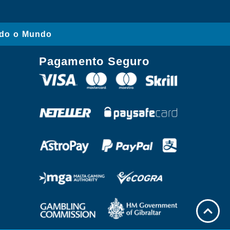
Todo o Mundo
Pagamento Seguro