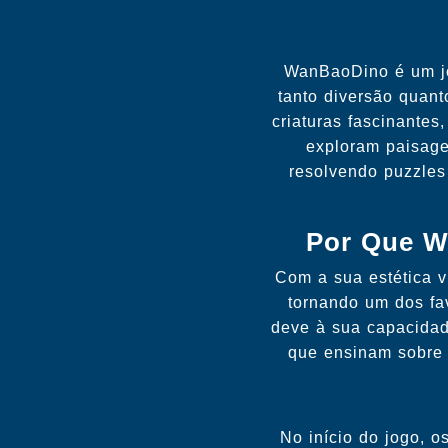
WanBaoDino é um jo
tanto diversão quant
criaturas fascinante
exploram paisagen
resolvendo puzzles
Por Que W
Com a sua estética v
tornando um dos fa
deve à sua capacidad
que ensinam sobre a
No início do jogo, o