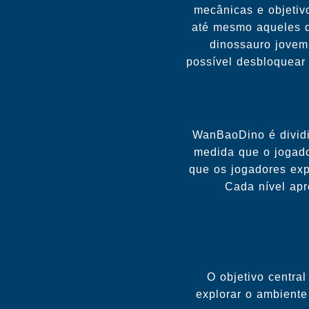
mecânicas e objetiv
até mesmo aqueles q
dinossauro jovem
possível desbloquear
WanBaoDino é divid
medida que o jogado
que os jogadores exp
Cada nível apr
O objetivo centra
explorar o ambiente