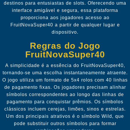
destinos para entusiastas de slots. Oferecendo uma
interface amigável e segura, essa plataforma
proporciona aos jogadores acesso ao
FruitNovaSuper40 a partir de qualquer lugar e
dispositivo.
Regras do Jogo
FruitNovaSuper40
A simplicidade é a essência do FruitNovaSuper40,
tornando-se uma escolha instantaneamente atraente.
O jogo utiliza um formato de 5x4 rolos com 40 linhas
de pagamento fixas. Os jogadores precisam alinhar
símbolos correspondentes ao longo das linhas de
pagamento para conquistar prêmios. Os símbolos
clássicos incluem cerejas, limões, sinos e estrelas.
Um dos principais atrativos é o símbolo Wild, que
pode substituir outros símbolos para formar