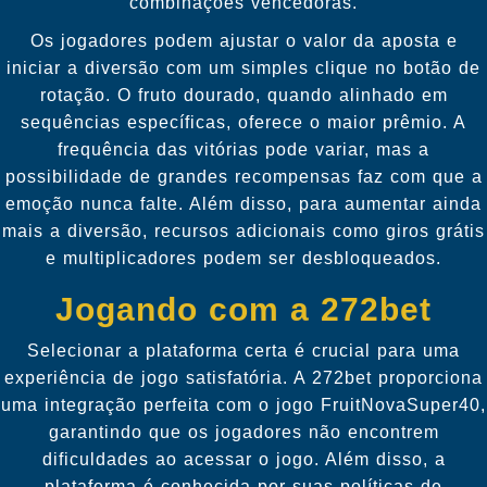
combinações vencedoras.
Os jogadores podem ajustar o valor da aposta e
iniciar a diversão com um simples clique no botão de
rotação. O fruto dourado, quando alinhado em
sequências específicas, oferece o maior prêmio. A
frequência das vitórias pode variar, mas a
possibilidade de grandes recompensas faz com que a
emoção nunca falte. Além disso, para aumentar ainda
mais a diversão, recursos adicionais como giros grátis
e multiplicadores podem ser desbloqueados.
Jogando com a 272bet
Selecionar a plataforma certa é crucial para uma
experiência de jogo satisfatória. A 272bet proporciona
uma integração perfeita com o jogo FruitNovaSuper40,
garantindo que os jogadores não encontrem
dificuldades ao acessar o jogo. Além disso, a
plataforma é conhecida por suas políticas de