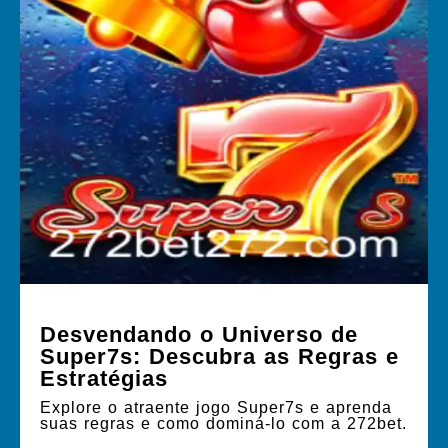
Desvendando o Universo de
Super7s: Descubra as Regras e
Estratégias
Explore o atraente jogo Super7s e aprenda
suas regras e como dominá-lo com a 272bet.