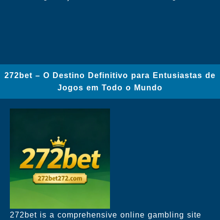
272bet – O Destino Definitivo para Entusiastas de
Jogos em Todo o Mundo
272bet is a comprehensive online gambling site