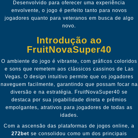
Desenvolvido para oferecer uma experiência
envolvente, o jogo é perfeito tanto para novos
jogadores quanto para veteranos em busca de algo
novo.
Introdução ao
FruitNovaSuper40
O ambiente do jogo é vibrante, com gráficos coloridos
e sons que remetem aos clássicos cassinos de Las
Vegas. O design intuitivo permite que os jogadores
naveguem facilmente, garantindo que possam focar na
diversão e na estratégia. FruitNovaSuper40 se
destaca por sua jogabilidade direta e prêmios
empolgantes, atrativos para jogadores de todas as
idades.
Com a ascensão das plataformas de jogos online, a
272bet
se consolidou como um dos principais