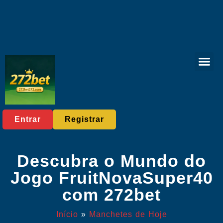
Apostas es
Jogos de carta
Caça-níqueis onlin
Comunidade 
Manchetes de 
Entrar
Registrar
Descubra o Mundo do
Jogo FruitNovaSuper40
com 272bet
Início
»
Manchetes de Hoje