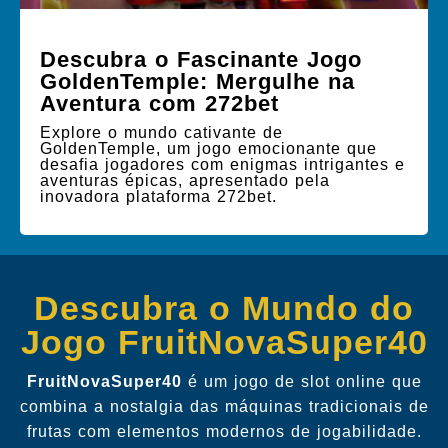
Descubra o Fascinante Jogo
GoldenTemple: Mergulhe na
Aventura com 272bet
Explore o mundo cativante de
GoldenTemple, um jogo emocionante que
desafia jogadores com enigmas intrigantes e
aventuras épicas, apresentado pela
inovadora plataforma 272bet.
Descubra o Mundo do
Jogo FruitNovaSuper40
FruitNovaSuper40
é um jogo de slot online que
combina a nostalgia das máquinas tradicionais de
frutas com elementos modernos de jogabilidade.