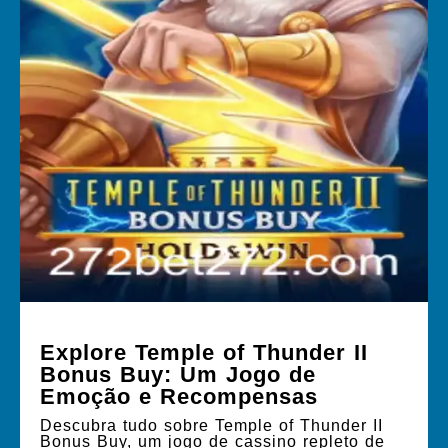
Explore Temple of Thunder II
Bonus Buy: Um Jogo de
Emoção e Recompensas
Descubra tudo sobre Temple of Thunder II
Bonus Buy, um jogo de cassino repleto de