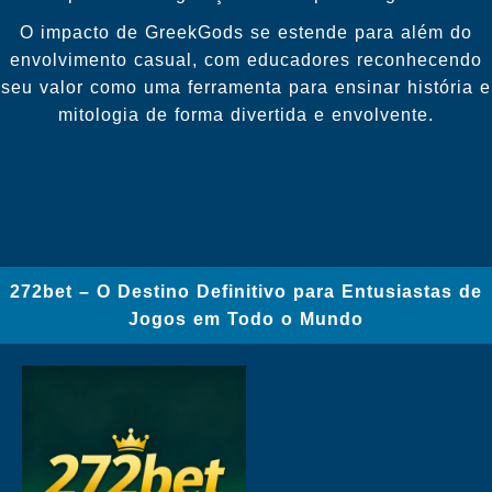
O impacto de GreekGods se estende para além do
envolvimento casual, com educadores reconhecendo
seu valor como uma ferramenta para ensinar história e
mitologia de forma divertida e envolvente.
272bet – O Destino Definitivo para Entusiastas de
Jogos em Todo o Mundo