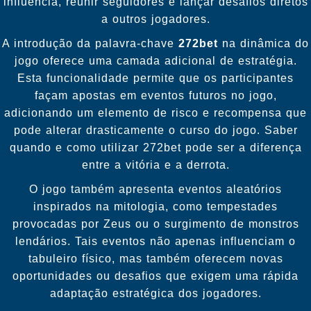
influência, reunir seguidores e lançar desafios diretos
a outros jogadores.
A introdução da palavra-chave
272bet
na dinâmica do
jogo oferece uma camada adicional de estratégia.
Esta funcionalidade permite que os participantes
façam apostas em eventos futuros no jogo,
adicionando um elemento de risco e recompensa que
pode alterar drasticamente o curso do jogo. Saber
quando e como utilizar 272bet pode ser a diferença
entre a vitória e a derrota.
O jogo também apresenta eventos aleatórios
inspirados na mitologia, como tempestades
provocadas por Zeus ou o surgimento de monstros
lendários. Tais eventos não apenas influenciam o
tabuleiro físico, mas também oferecem novas
oportunidades ou desafios que exigem uma rápida
adaptação estratégica dos jogadores.