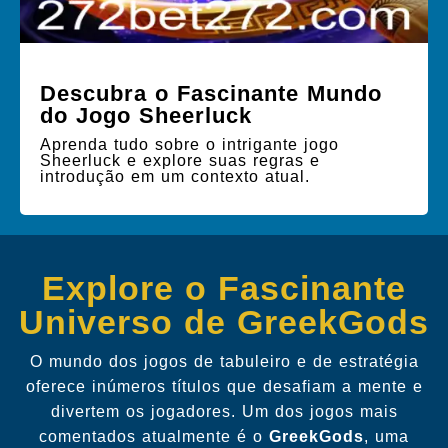
Descubra o Fascinante Mundo
do Jogo Sheerluck
Aprenda tudo sobre o intrigante jogo
Sheerluck e explore suas regras e
introdução em um contexto atual.
Explore o Fascinante
Universo de GreekGods
O mundo dos jogos de tabuleiro e de estratégia
oferece inúmeros títulos que desafiam a mente e
divertem os jogadores. Um dos jogos mais
comentados atualmente é o
GreekGods
, uma