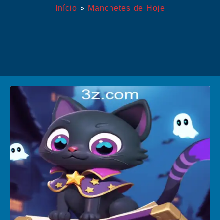
Início
»
Manchetes de Hoje