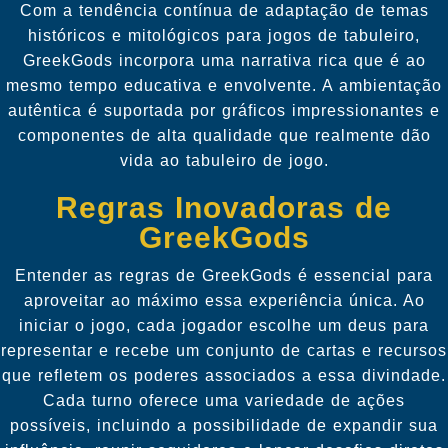
Com a tendência contínua de adaptação de temas
históricos e mitológicos para jogos de tabuleiro,
GreekGods incorpora uma narrativa rica que é ao
mesmo tempo educativa e envolvente. A ambientação
autêntica é suportada por gráficos impressionantes e
componentes de alta qualidade que realmente dão
vida ao tabuleiro de jogo.
Regras Inovadoras de
GreekGods
Entender as regras de GreekGods é essencial para
aproveitar ao máximo essa experiência única. Ao
iniciar o jogo, cada jogador escolhe um deus para
representar e recebe um conjunto de cartas e recursos
que refletem os poderes associados a essa divindade.
Cada turno oferece uma variedade de ações
possíveis, incluindo a possibilidade de expandir sua