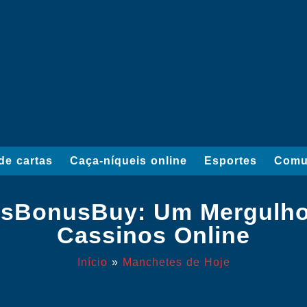
de cartas
Caça-níqueis online
Esportes
Comu
tsBonusBuy: Um Mergulho
Cassinos Online
Início
»
Manchetes de Hoje