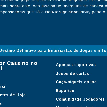
sessão de jogo seja tão emocionante quanto as anima
mais sobre este jogo fascinante, mergulhe de cabeça 
ompensadoras que só o HotRioNightsBonusBuy pode ofe
Destino Definitivo para Entusiastas de Jogos em 
or Cassino no
Apostas esportivas
l
Jogos de cartas
Caça-níqueis online
rar
Esportes
etes de Hoje
Comunidade Jogadores
e