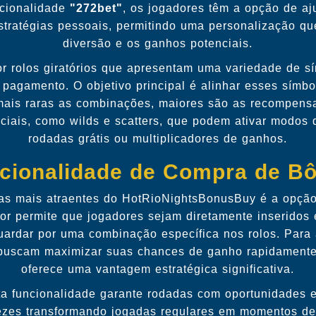
ncionalidade
"272bet"
, os jogadores têm a opção de aj
tratégias pessoais, permitindo uma personalização q
diversão e os ganhos potenciais.
r rolos giratórios que apresentam uma variedade de 
e pagamento. O objetivo principal é alinhar esses sím
ais raras as combinações, maiores são as recompensa
eciais, como wilds e scatters, que podem ativar modos
rodadas grátis ou multiplicadores de ganhos.
cionalidade de Compra de B
cas mais atraentes do HotRioNightsBonusBuy é a opçã
dor permite que jogadores sejam diretamente inserido
uardar por uma combinação específica nos rolos. Para
 buscam maximizar suas chances de ganho rapidamente
oferece uma vantagem estratégica significativa.
ta funcionalidade garante rodadas com oportunidades e
ezes transformando jogadas regulares em momentos de 