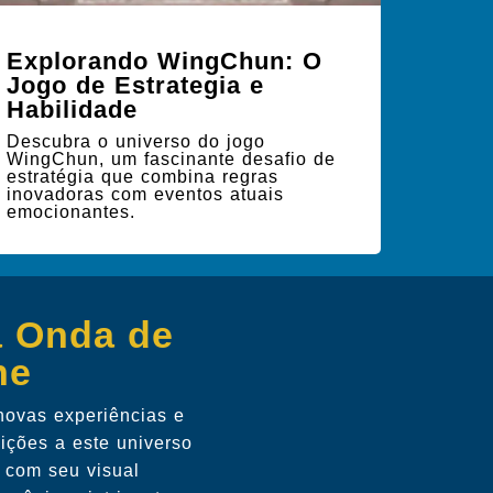
Explorando WingChun: O
Jogo de Estrategia e
Habilidade
Descubra o universo do jogo
WingChun, um fascinante desafio de
estratégia que combina regras
inovadoras com eventos atuais
emocionantes.
 Onda de
ne
novas experiências e
ições a este universo
a com seu visual