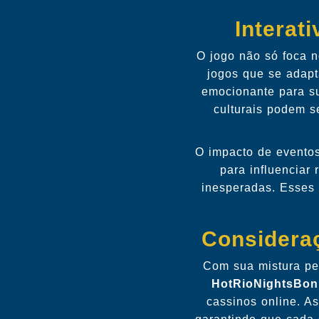
Interat
O jogo não só foca 
jogos que se adapt
emocionante para su
culturais podem s
O impacto de eventos
para influenciar
inesperadas. Esses
Consideraç
Com sua mistura per
HotRioNightsBo
cassinos online. A