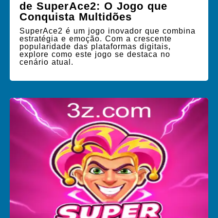
de SuperAce2: O Jogo que
Conquista Multidões
SuperAce2 é um jogo inovador que combina
estratégia e emoção. Com a crescente
popularidade das plataformas digitais,
explore como este jogo se destaca no
cenário atual.