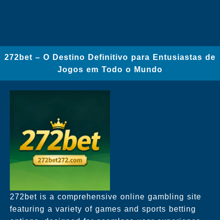
272bet – O Destino Definitivo para Entusiastas de
Jogos em Todo o Mundo
272bet is a comprehensive online gambling site
featuring a variety of games and sports betting