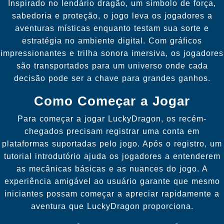
Inspirado no lendário dragão, um símbolo de força,
sabedoria e proteção, o jogo leva os jogadores a
aventuras místicas enquanto testam sua sorte e
estratégia no ambiente digital. Com gráficos
impressionantes e trilha sonora imersiva, os jogadores
são transportados para um universo onde cada
decisão pode ser a chave para grandes ganhos.
Como Começar a Jogar
Para começar a jogar LuckyDragon, os recém-
chegados precisam registrar uma conta em
plataformas suportadas pelo jogo. Após o registro, um
tutorial introdutório ajuda os jogadores a entenderem
as mecânicas básicas e as nuances do jogo. A
experiência amigável ao usuário garante que mesmo
iniciantes possam começar a apreciar rapidamente a
aventura que LuckyDragon proporciona.