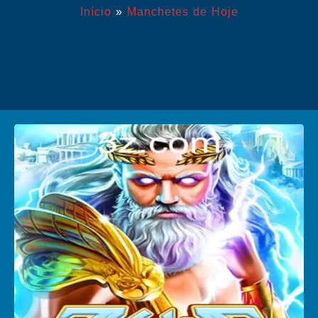
Início
»
Manchetes de Hoje