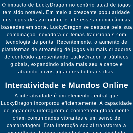
O impacto de LuckyDragon no cenário atual de jogos
tem sido notável. Em meio à crescente popularidade
dos jogos de azar online e interesses em mecânicas
baseadas em sorte, LuckyDragon se destaca pela sua
combinação inovadora de temas tradicionais com
tecnologia de ponta. Recentemente, o aumento de
plataformas de streaming de jogos viu mais criadores
de conteúdo apresentando LuckyDragon a públicos
globais, expandindo ainda mais seu alcance e
atraindo novos jogadores todos os dias.
Interatividade e Mundos Online
A interatividade é um elemento central que
LuckyDragon incorporou eficientemente. A capacidade
de jogadores interagirem e competirem globalmente
criam comunidades vibrantes e um senso de
camaradagem. Esta interação social transforma a
experiência de jogo individual em uma atividade