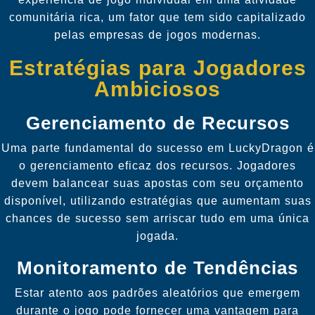
comunitária rica, um fator que tem sido capitalizado
pelas empresas de jogos modernas.
Estratégias para Jogadores
Ambiciosos
Gerenciamento de Recursos
Uma parte fundamental do sucesso em LuckyDragon é
o gerenciamento eficaz dos recursos. Jogadores
devem balancear suas apostas com seu orçamento
disponível, utilizando estratégias que aumentam suas
chances de sucesso sem arriscar tudo em uma única
jogada.
Monitoramento de Tendências
Estar atento aos padrões aleatórios que emergem
durante o jogo pode fornecer uma vantagem para