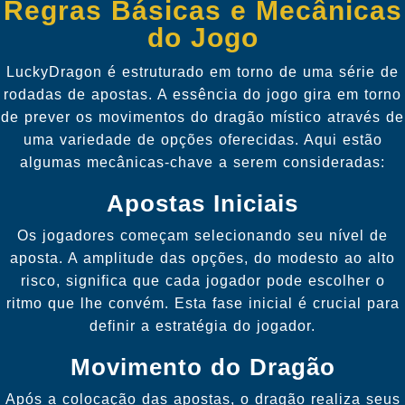
Regras Básicas e Mecânicas
do Jogo
LuckyDragon é estruturado em torno de uma série de
rodadas de apostas. A essência do jogo gira em torno
de prever os movimentos do dragão místico através de
uma variedade de opções oferecidas. Aqui estão
algumas mecânicas-chave a serem consideradas:
Apostas Iniciais
Os jogadores começam selecionando seu nível de
aposta. A amplitude das opções, do modesto ao alto
risco, significa que cada jogador pode escolher o
ritmo que lhe convém. Esta fase inicial é crucial para
definir a estratégia do jogador.
Movimento do Dragão
Após a colocação das apostas, o dragão realiza seus