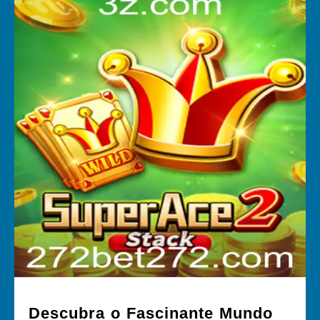
Descubra o Fascinante Mundo