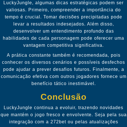
LuckyJungle, algumas dicas estratégicas podem ser
valiosas. Primeiro, compreender a importância do
tempo é crucial. Tomar decisões precipitadas pode
levar a resultados indesejados. Além disso,
desenvolver um entendimento profundo das
habilidades de cada personagem pode oferecer uma
vantagem competitiva significativa.
A prática constante também é recomendada, pois
conhecer os diversos cenários e possíveis desfechos
pode ajudar a prever desafios futuros. Finalmente, a
comunicação efetiva com outros jogadores fornece um
benefício tático inestimável.
Conclusão
LuckyJungle continua a evoluir, trazendo novidades
que mantém o jogo fresco e envolvente. Seja pela sua
integração com a 272bet ou pelas atualizações