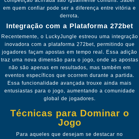
competição acirrada são igualmente comuns. Saber
em quem confiar pode ser a diferença entre vitória e
derrota.
Integração com a Plataforma 272bet
Recentemente, o LuckyJungle estreou uma integração
inovadora com a plataforma 272bet, permitindo que
jogadores façam apostas em tempo real. Essa adição
traz uma nova dimensão para o jogo, onde as apostas
não são apenas em resultados, mas também em
eventos específicos que ocorrem durante a partida.
Essa funcionalidade avançada trouxe ainda mais
entusiastas para o jogo, aumentando a comunidade
global de jogadores.
Técnicas para Dominar o
Jogo
Para aqueles que desejam se destacar no