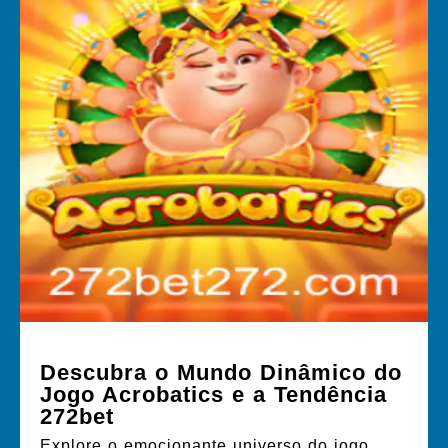
Descubra o Mundo Dinâmico do
Jogo Acrobatics e a Tendência
272bet
Explore o emocionante universo do jogo