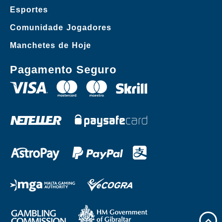
Esportes
Comunidade Jogadores
Manchetes de Hoje
Pagamento Seguro