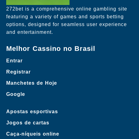
272bet is a comprehensive online gambling site
featuring a variety of games and sports betting
options, designed for seamless user experience
and entertainment.
Melhor Cassino no Brasil
Entrar
Registrar
Manchetes de Hoje
Google
Apostas esportivas
Jogos de cartas
Caça-níqueis online