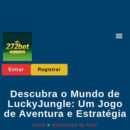
Apostas es
Jogos de carta
Caça-níqueis onlin
Comunidade 
Manchetes de 
Entrar
Registrar
Descubra o Mundo de
LuckyJungle: Um Jogo
de Aventura e Estratégia
Início
»
Manchetes de Hoje