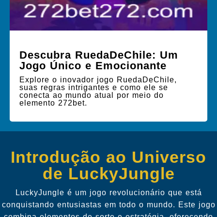
Descubra RuedaDeChile: Um
Jogo Único e Emocionante
Explore o inovador jogo RuedaDeChile,
suas regras intrigantes e como ele se
conecta ao mundo atual por meio do
elemento 272bet.
Introdução ao Universo
de LuckyJungle
LuckyJungle é um jogo revolucionário que está
conquistando entusiastas em todo o mundo. Este jogo
combina elementos de sorte e estratégia, oferecendo