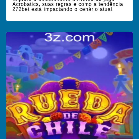
Acrobatics, suas regras e como a tendência
272bet está impactando o cenário atual.