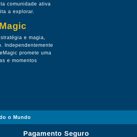
sta comunidade ativa
ta a explorar.
eMagic
stratégia e magia,
go. Independentemente
geMagic promete uma
icas e momentos
Todo o Mundo
Pagamento Seguro