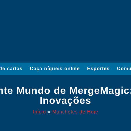
de cartas
Caça-níqueis online
Esportes
Comu
nte Mundo de MergeMagic: 
Inovações
Início
»
Manchetes de Hoje