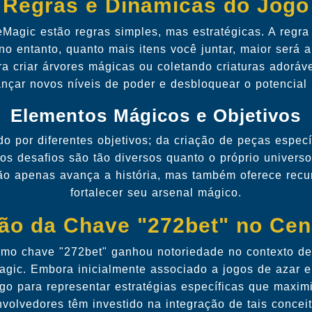
Regras e Dinâmicas do Jogo
agic estão regras simples, mas estratégicas. A regra 
 no entanto, quanto mais itens você juntar, maior será
a criar árvores mágicas ou coletando criaturas adoráv
cançar novos níveis de poder e desbloquear o potencial
Elementos Mágicos e Objetivos
do por diferentes objetivos; da criação de peças especí
 os desafios são tão diversos quanto o próprio univer
ão apenas avança a história, mas também oferece recu
fortalecer seu arsenal mágico.
ão da Chave "272bet" no Cená
rmo chave "272bet" ganhou notoriedade no contexto de
ic. Embora inicialmente associado a jogos de azar e
ogo para representar estratégias específicas que max
volvedores têm investido na integração de tais concei