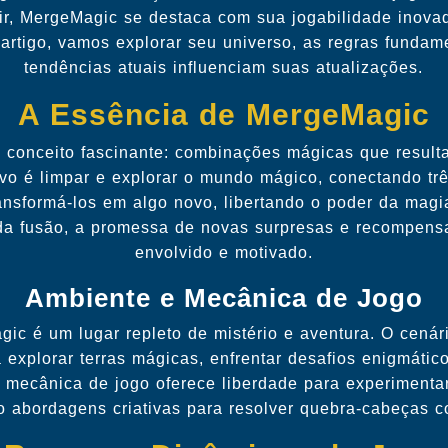
ir, MergeMagic se destaca com sua jogabilidade inovado
 artigo, vamos explorar seu universo, as regras funda
tendências atuais influenciam suas atualizações.
A Essência de MergeMagic
 conceito fascinante: combinações mágicas que result
tivo é limpar e explorar o mundo mágico, conectando tr
ansformá-los em algo novo, libertando o poder da magi
da fusão, a promessa de novas surpresas e recompens
envolvido e motivado.
Ambiente e Mecânica de Jogo
c é um lugar repleto de mistério e aventura. O cenário
 explorar terras mágicas, enfrentar desafios enigmátic
A mecânica de jogo oferece liberdade para experimenta
o abordagens criativas para resolver quebra-cabeças 