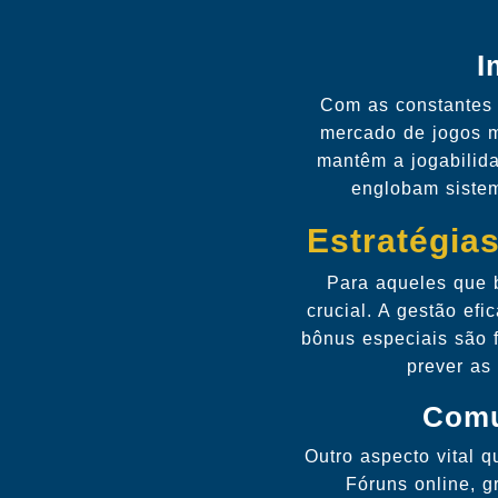
I
Com as constantes 
mercado de jogos m
mantêm a jogabilida
englobam siste
Estratégia
Para aqueles que 
crucial. A gestão ef
bônus especiais são f
prever as
Comu
Outro aspecto vital 
Fóruns online, 