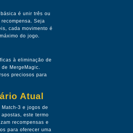
básica é unir três ou
 a recompensa. Seja
eis, cada movimento é
 máximo do jogo.
ficas à eliminação de
so de MergeMagic.
rsos preciosos para
rio Atual
 Match-3 e jogos de
 apostas, este termo
imizam recompensas e
tos para oferecer uma