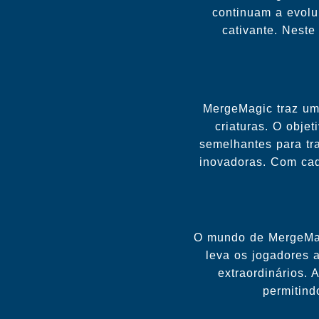
continuam a evolu
cativante. Neste
MergeMagic traz um
criaturas. O obje
semelhantes para tr
inovadoras. Com ca
O mundo de MergeMagi
leva os jogadores a
extraordinários. 
permitind