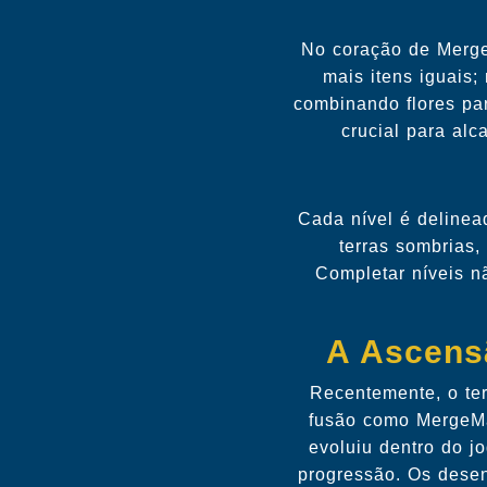
No coração de MergeM
mais itens iguais;
combinando flores par
crucial para al
Cada nível é delinea
terras sombrias,
Completar níveis n
A Ascens
Recentemente, o te
fusão como MergeMag
evoluiu dentro do j
progressão. Os desen