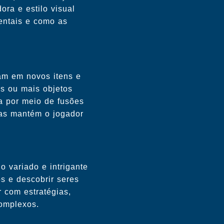
ra e estilo visual
mentais e como as
am em novos itens e
ês ou mais objetos
a por meio de fusões
as mantém o jogador
 variado e intrigante
os e descobrir seres
r com estratégias,
complexos.