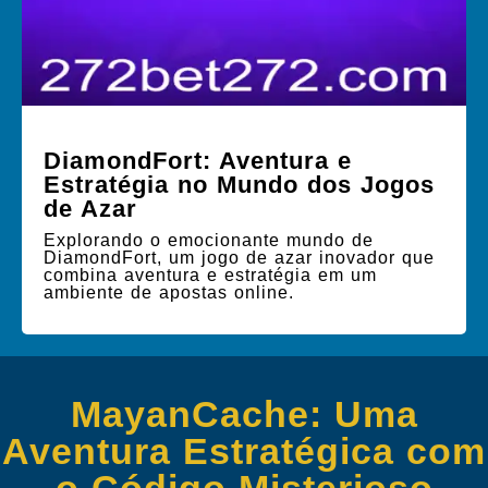
DiamondFort: Aventura e
Estratégia no Mundo dos Jogos
de Azar
Explorando o emocionante mundo de
DiamondFort, um jogo de azar inovador que
combina aventura e estratégia em um
ambiente de apostas online.
MayanCache: Uma
Aventura Estratégica com
o Código Misterioso