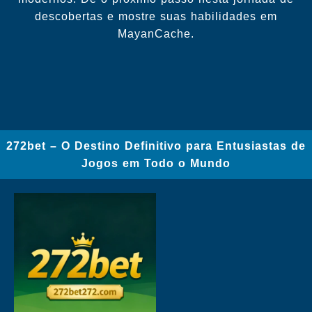
descobertas e mostre suas habilidades em
MayanCache.
272bet – O Destino Definitivo para Entusiastas de
Jogos em Todo o Mundo