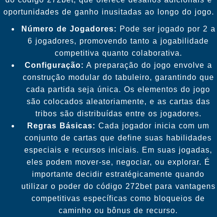
oportunidades de ganho inusitadas ao longo do jogo.
Número de Jogadores:
Pode ser jogado por 2 a
6 jogadores, promovendo tanto a jogabilidade
competitiva quanto colaborativa.
Configuração:
A preparação do jogo envolve a
construção modular do tabuleiro, garantindo que
cada partida seja única. Os elementos do jogo
são colocados aleatoriamente, e as cartas das
tribos são distribuídas entre os jogadores.
Regras Básicas:
Cada jogador inicia com um
conjunto de cartas que define suas habilidades
especiais e recursos iniciais. Em suas jogadas,
eles podem mover-se, negociar, ou explorar. É
importante decidir estratégicamente quando
utilizar o poder do código 272bet para vantagens
competitivas específicas como bloqueios de
caminho ou bônus de recurso.