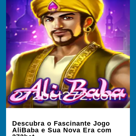
Descubra o Fascinante Jogo
AliBaba e Sua Nova Era com