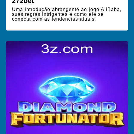
272bet
Uma introdução abrangente ao jogo AliBaba,
suas regras intrigantes e como ele se
conecta com as tendências atuais.