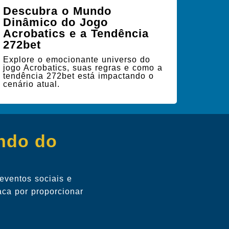
Descubra o Mundo
Dinâmico do Jogo
Acrobatics e a Tendência
272bet
Explore o emocionante universo do
jogo Acrobatics, suas regras e como a
tendência 272bet está impactando o
cenário atual.
ndo do
eventos sociais e
aca por proporcionar