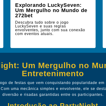
Explorando LuckySeven:
Um Mergulho no Mundo de
272bet
Descubra tudo sobre o jogo
LuckySeven e suas regras
envolventes, junto com sua conexão
com eventos atuais.
Night: Um Mergulho no Mu
Entretenimento
jogo de festas que vem conquistando popularidade em 
. Com uma mecânica simples e envolvente, ele se dest
diversão e risadas garantidas entre os participantes.
Introdução ao PartyNight