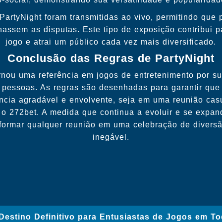
artyNight foram transmitidas ao vivo, permitindo que
assem as disputas. Este tipo de exposição contribui p
jogo e atrai um público cada vez mais diversificado.
Conclusão das Regras de PartyNight
ornou uma referência em jogos de entretenimento por su
 pessoas. As regras são desenhadas para garantir que
cia agradável e envolvente, seja em uma reunião ca
o 272bet. A medida que continua a evoluir e se expand
sformar qualquer reunião em uma celebração de diver
inegável.
Destino Definitivo para Entusiastas de Jogos em 