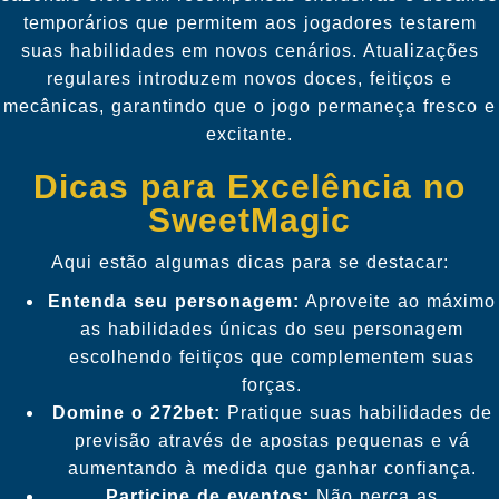
temporários que permitem aos jogadores testarem
suas habilidades em novos cenários. Atualizações
regulares introduzem novos doces, feitiços e
mecânicas, garantindo que o jogo permaneça fresco e
excitante.
Dicas para Excelência no
SweetMagic
Aqui estão algumas dicas para se destacar:
Entenda seu personagem:
Aproveite ao máximo
as habilidades únicas do seu personagem
escolhendo feitiços que complementem suas
forças.
Domine o 272bet:
Pratique suas habilidades de
previsão através de apostas pequenas e vá
aumentando à medida que ganhar confiança.
Participe de eventos:
Não perca as