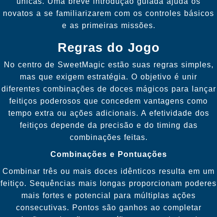
únicas. Uma breve introdução guiada ajuda os
novatos a se familiarizarem com os controles básicos
e as primeiras missões.
Regras do Jogo
No centro de SweetMagic estão suas regras simples,
mas que exigem estratégia. O objetivo é unir
diferentes combinações de doces mágicos para lançar
feitiços poderosos que concedem vantagens como
tempo extra ou ações adicionais. A efetividade dos
feitiços depende da precisão e do timing das
combinações feitas.
Combinações e Pontuações
Combinar três ou mais doces idênticos resulta em um
feitiço. Sequências mais longas proporcionam poderes
mais fortes e potencial para múltiplas ações
consecutivas. Pontos são ganhos ao completar