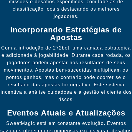
missões e desafios específicos, com tabelas de
classificação locais destacando os melhores
jogadores.
Incorporando Estratégias de
Apostas
Com a introdução de 272bet, uma camada estratégica
é adicionada à jogabilidade. Durante cada rodada, os
jogadores podem apostar nos resultados de seus
movimentos. Apostas bem-sucedidas multiplicam os
pontos ganhos, mas o contrário pode ocorrer se o
resultado das apostas for negativo. Este sistema
incentiva a análise cuidadosa e a gestão eficiente dos
riscos.
Eventos Atuais e Atualizações
SweetMagic está em constante evolução. Eventos
sazonais oferecem recompensas exclusivas e desafios