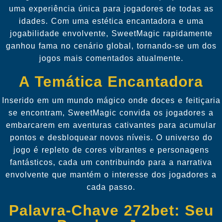
uma experiência única para jogadores de todas as
idades. Com uma estética encantadora e uma
jogabilidade envolvente, SweetMagic rapidamente
ganhou fama no cenário global, tornando-se um dos
jogos mais comentados atualmente.
A Temática Encantadora
Inserido em um mundo mágico onde doces e feitiçaria
se encontram, SweetMagic convida os jogadores a
embarcarem em aventuras cativantes para acumular
pontos e desbloquear novos níveis. O universo do
jogo é repleto de cores vibrantes e personagens
fantásticos, cada um contribuindo para a narrativa
envolvente que mantém o interesse dos jogadores a
cada passo.
Palavra-Chave 272bet: Seu