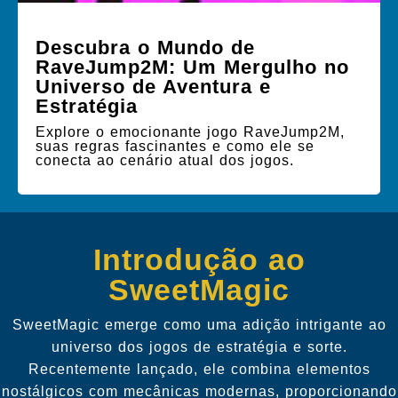
Descubra o Mundo de
RaveJump2M: Um Mergulho no
Universo de Aventura e
Estratégia
Explore o emocionante jogo RaveJump2M,
suas regras fascinantes e como ele se
conecta ao cenário atual dos jogos.
Introdução ao
SweetMagic
SweetMagic emerge como uma adição intrigante ao
universo dos jogos de estratégia e sorte.
Recentemente lançado, ele combina elementos
nostálgicos com mecânicas modernas, proporcionando