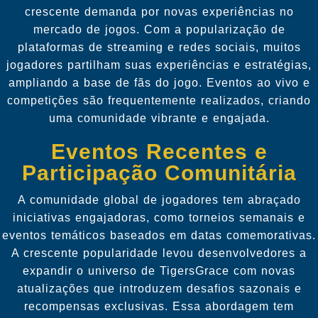
crescente demanda por novas experiências no
mercado de jogos. Com a popularização de
plataformas de streaming e redes sociais, muitos
jogadores partilham suas experiências e estratégias,
ampliando a base de fãs do jogo. Eventos ao vivo e
competições são frequentemente realizados, criando
uma comunidade vibrante e engajada.
Eventos Recentes e
Participação Comunitária
A comunidade global de jogadores tem abraçado
iniciativas engajadoras, como torneios semanais e
eventos temáticos baseados em datas comemorativas.
A crescente popularidade levou desenvolvedores a
expandir o universo de TigersGrace com novas
atualizações que introduzem desafios sazonais e
recompensas exclusivas. Essa abordagem tem