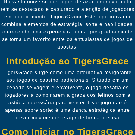
No vasto universo dos jogos de azar, um novo título
tem se destacado e capturado a atenção de jogadores
em todo o mundo:
TigersGrace
. Este jogo inovador
combina elementos de estratégia, sorte e habilidades,
oferecendo uma experiência única que gradualmente
se torna um favorito entre os entusiastas de jogos de
apostas.
Introdução ao TigersGrace
TigersGrace surge como uma alternativa revigorante
aos jogos de cassino tradicionais. Situado em um
cenário selvagem e envolvente, o jogo desafia os
jogadores a combinarem a graça dos felinos com a
astúcia necessária para vencer. Este jogo não é
apenas sobre sorte; é uma dança estratégica entre
prever movimentos e agir de forma precisa.
Como Iniciar no TigersGrace