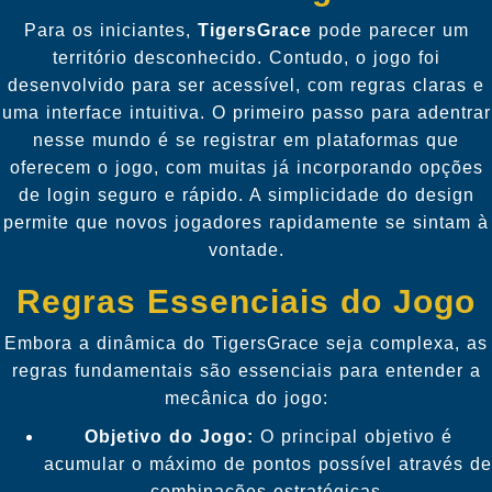
Para os iniciantes,
TigersGrace
pode parecer um
território desconhecido. Contudo, o jogo foi
desenvolvido para ser acessível, com regras claras e
uma interface intuitiva. O primeiro passo para adentrar
nesse mundo é se registrar em plataformas que
oferecem o jogo, com muitas já incorporando opções
de login seguro e rápido. A simplicidade do design
permite que novos jogadores rapidamente se sintam à
vontade.
Regras Essenciais do Jogo
Embora a dinâmica do TigersGrace seja complexa, as
regras fundamentais são essenciais para entender a
mecânica do jogo:
Objetivo do Jogo:
O principal objetivo é
acumular o máximo de pontos possível através de
combinações estratégicas.