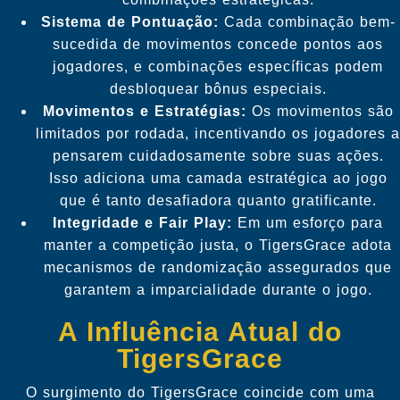
Sistema de Pontuação:
Cada combinação bem-
sucedida de movimentos concede pontos aos
jogadores, e combinações específicas podem
desbloquear bônus especiais.
Movimentos e Estratégias:
Os movimentos são
limitados por rodada, incentivando os jogadores a
pensarem cuidadosamente sobre suas ações.
Isso adiciona uma camada estratégica ao jogo
que é tanto desafiadora quanto gratificante.
Integridade e Fair Play:
Em um esforço para
manter a competição justa, o TigersGrace adota
mecanismos de randomização assegurados que
garantem a imparcialidade durante o jogo.
A Influência Atual do
TigersGrace
O surgimento do TigersGrace coincide com uma