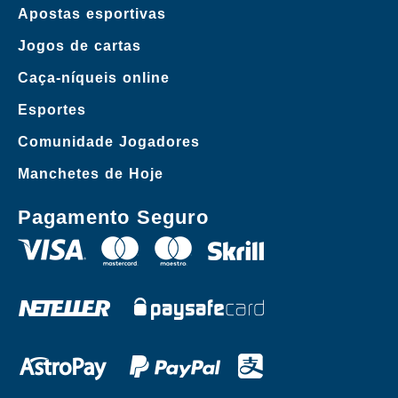
Apostas esportivas
Jogos de cartas
Caça-níqueis online
Esportes
Comunidade Jogadores
Manchetes de Hoje
Pagamento Seguro