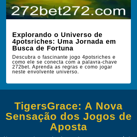
Explorando o Universo de
4potsriches: Uma Jornada em
Busca de Fortuna
Descubra o fascinante jogo 4potsriches e
como ele se conecta com a palavra-chave
272bet. Aprenda as regras e como jogar
neste envolvente universo.
TigersGrace: A Nova
Sensação dos Jogos de
Aposta