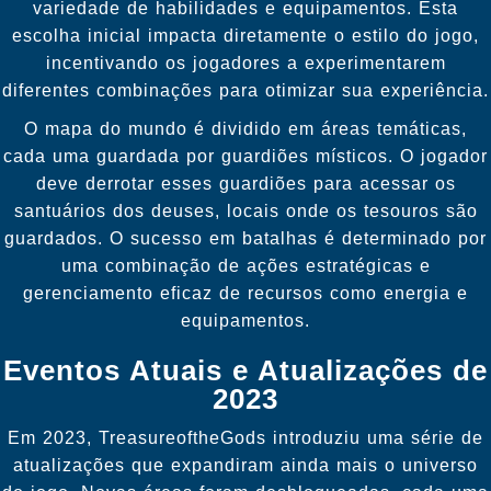
variedade de habilidades e equipamentos. Esta
escolha inicial impacta diretamente o estilo do jogo,
incentivando os jogadores a experimentarem
diferentes combinações para otimizar sua experiência.
O mapa do mundo é dividido em áreas temáticas,
cada uma guardada por guardiões místicos. O jogador
deve derrotar esses guardiões para acessar os
santuários dos deuses, locais onde os tesouros são
guardados. O sucesso em batalhas é determinado por
uma combinação de ações estratégicas e
gerenciamento eficaz de recursos como energia e
equipamentos.
Eventos Atuais e Atualizações de
2023
Em 2023, TreasureoftheGods introduziu uma série de
atualizações que expandiram ainda mais o universo