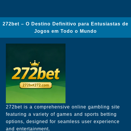
272bet – O Destino Definitivo para Entusiastas de
Jogos em Todo o Mundo
272bet is a comprehensive online gambling site
featuring a variety of games and sports betting
options, designed for seamless user experience
and entertainment.