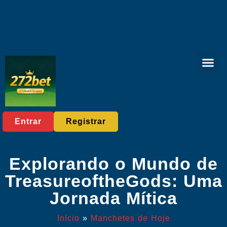
Apostas es
Jogos de carta
Caça-níqueis onlin
Comunidade 
Manchetes de 
Entrar
Registrar
Explorando o Mundo de
TreasureoftheGods: Uma
Jornada Mítica
Início
»
Manchetes de Hoje