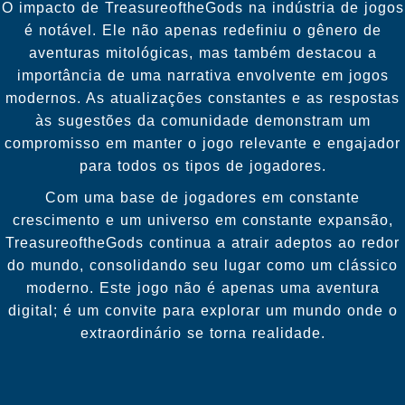
O impacto de TreasureoftheGods na indústria de jogos
é notável. Ele não apenas redefiniu o gênero de
aventuras mitológicas, mas também destacou a
importância de uma narrativa envolvente em jogos
modernos. As atualizações constantes e as respostas
às sugestões da comunidade demonstram um
compromisso em manter o jogo relevante e engajador
para todos os tipos de jogadores.
Com uma base de jogadores em constante
crescimento e um universo em constante expansão,
TreasureoftheGods continua a atrair adeptos ao redor
do mundo, consolidando seu lugar como um clássico
moderno. Este jogo não é apenas uma aventura
digital; é um convite para explorar um mundo onde o
extraordinário se torna realidade.