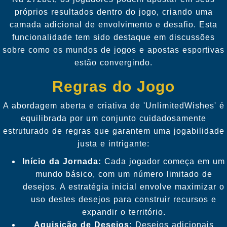
próprios resultados dentro do jogo, criando uma
camada adicional de envolvimento e desafio. Esta
funcionalidade tem sido destaque em discussões
sobre como os mundos de jogos e apostas esportivas
estão convergindo.
Regras do Jogo
A abordagem aberta e criativa de 'UnlimitedWishes' é
equilibrada por um conjunto cuidadosamente
estruturado de regras que garantem uma jogabilidade
justa e intrigante:
Início da Jornada:
Cada jogador começa em um
mundo básico, com um número limitado de
desejos. A estratégia inicial envolve maximizar o
uso destes desejos para construir recursos e
expandir o território.
Aquisição de Desejos:
Desejos adicionais