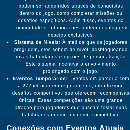
podem ser adquiridos através de conquistas
dentro do jogo, como completar missões ou
desafios específicos. Além disso, eventos da
comunidade e colaborações podem desbloquear
desejos exclusivos.
Sistema de Níveis:
À medida que os jogadores
progridem, eles sobem de nível, desbloqueando
novas habilidades e opções de personalização.
Este sistema incentiva o envolvimento
prolongado com o jogo.
Eventos Temporários:
Eventos em parceria com
a 272bet ocorrem regularmente, introduzindo
desafios competitivos que oferecem recompensas
únicas. Essas competições são uma grande
atração para jogadores que buscam testar suas
habilidades em um ambiente competitivo.
Conexões com Eventos Atuais