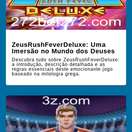
ZeusRushFeverDeluxe: Uma
Imersão no Mundo dos Deuses
Descubra tudo sobre ZeusRushFeverDeluxe:
a introdução, descrição detalhada e as
regras essenciais deste emocionante jogo
baseado na mitologia grega.