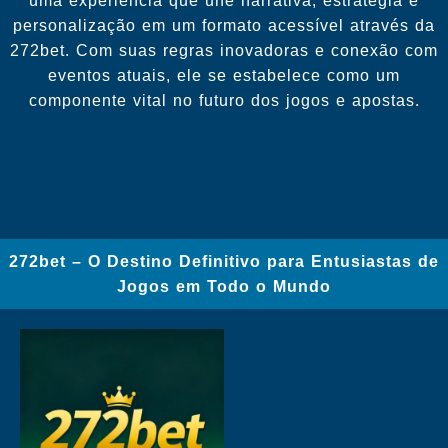
uma experiência que une narrativa, estratégia e
personalização em um formato acessível através da
272bet. Com suas regras inovadoras e conexão com
eventos atuais, ele se estabelece como um
componente vital no futuro dos jogos e apostas.
272bet – O Destino Definitivo para Entusiastas de
Jogos em Todo o Mundo