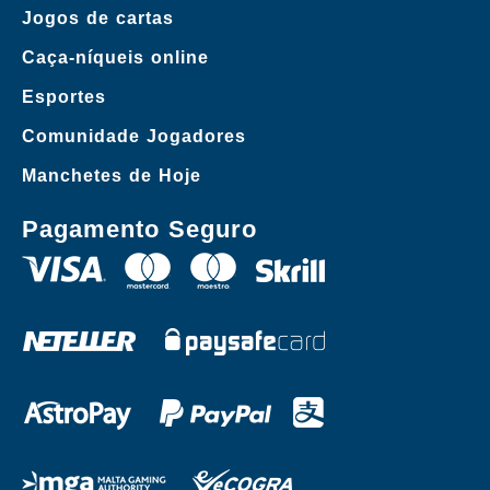
Jogos de cartas
Caça-níqueis online
Esportes
Comunidade Jogadores
Manchetes de Hoje
Pagamento Seguro