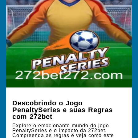
Descobrindo o Jogo
PenaltySeries e suas Regras
com 272bet
Explore o emocionante mundo do jogo
PenaltySeries e o impacto da 272bet.
Compreenda as regras e veja como este