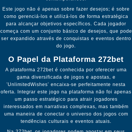
Este jogo não é apenas sobre fazer desejos; é sobre
como gerenciá-los e utilizá-los de forma estratégica
para alcançar objetivos específicos. Cada jogador
começa com um conjunto básico de desejos, que pode
ser expandido através de conquistas e eventos dentro
do jogo.
O Papel da Plataforma 272bet
A plataforma 272bet é conhecida por oferecer uma
gama diversificada de jogos e apostas, e
'UnlimitedWishes' encaixa-se perfeitamente nesta
oferta. Integrar este jogo na plataforma não foi apenas
um passo estratégico para atrair jogadores
interessados em narrativas complexas, mas também
uma maneira de conectar o universo dos jogos com
tendências culturais e eventos atuais.
Na 272bet, os jogadores podem apostar em seus