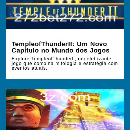
TempleofThunderII: Um Novo
Capítulo no Mundo dos Jogos
Explore TempleofThunderII, um eletrizante
jogo que combina mitologia e estratégia com
eventos atuais.