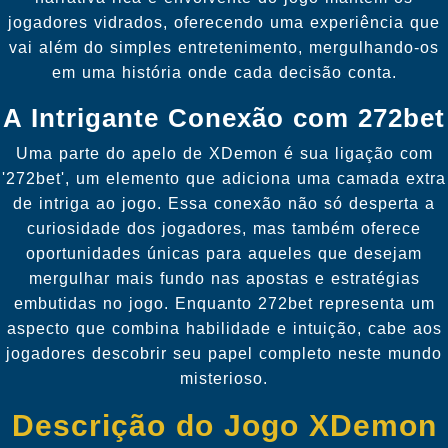
jogadores vidrados, oferecendo uma experiência que
vai além do simples entretenimento, mergulhando-os
em uma história onde cada decisão conta.
A Intrigante Conexão com 272bet
Uma parte do apelo de XDemon é sua ligação com
'272bet', um elemento que adiciona uma camada extra
de intriga ao jogo. Essa conexão não só desperta a
curiosidade dos jogadores, mas também oferece
oportunidades únicas para aqueles que desejam
mergulhar mais fundo nas apostas e estratégias
embutidas no jogo. Enquanto 272bet representa um
aspecto que combina habilidade e intuição, cabe aos
jogadores descobrir seu papel completo neste mundo
misterioso.
Descrição do Jogo XDemon