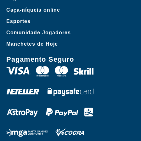
Caça-níqueis online
Esportes
Comunidade Jogadores
Manchetes de Hoje
Pagamento Seguro