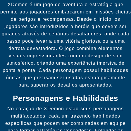
XDemon é um jogo de aventura e estratégia que
permite aos jogadores embarcarem em missões cheias
de perigos e recompensas. Desde o início, os
jogadores são introduzidos a heróis que devem ser
guiados através de cenários desafiadores, onde cada
passo pode levar a uma vitória gloriosa ou a uma
derrota devastadora. O jogo combina elementos
visuais impressionantes com um design de som
atmosférico, criando uma experiência imersiva de
ponta a ponta. Cada personagem possui habilidades
únicas que precisam ser usadas estrategicamente
para superar os desafios apresentados.
Personagens e Habilidades
No coração de XDemon estão seus personagens
multifacetados, cada um trazendo habilidades
específicas que podem ser combinadas em equipe
para formar estratégias vencedoras. Entender as