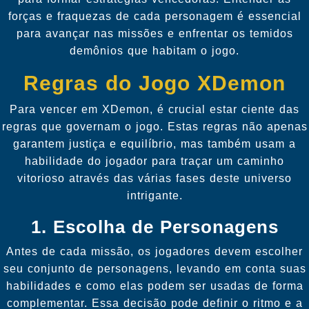
forças e fraquezas de cada personagem é essencial
para avançar nas missões e enfrentar os temidos
demônios que habitam o jogo.
Regras do Jogo XDemon
Para vencer em XDemon, é crucial estar ciente das
regras que governam o jogo. Estas regras não apenas
garantem justiça e equilíbrio, mas também usam a
habilidade do jogador para traçar um caminho
vitorioso através das várias fases deste universo
intrigante.
1. Escolha de Personagens
Antes de cada missão, os jogadores devem escolher
seu conjunto de personagens, levando em conta suas
habilidades e como elas podem ser usadas de forma
complementar. Essa decisão pode definir o ritmo e a