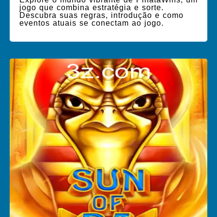
jogo que combina estratégia e sorte.
Descubra suas regras, introdução e como
eventos atuais se conectam ao jogo.