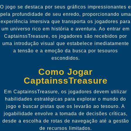
O jogo se destaca por seus gráficos impressionantes e
pela profundidade de seu enredo, proporcionando uma
experiência imersiva que transporta os jogadores para
um universo rico em história e aventura. Ao entrar em
CaptainssTreasure, os jogadores são recebidos por
uma introdução visual que estabelece imediatamente
a tensão e a emoção da busca por tesouros
escondidos.
Como Jogar
CaptainssTreasure
Em CaptainssTreasure, os jogadores devem utilizar
habilidades estratégicas para explorar o mundo do
jogo e buscar pistas que os levarão ao tesouro. A
jogabilidade envolve a tomada de decisões críticas,
desde a escolha de rotas de navegação até a gestão
de recursos limitados.