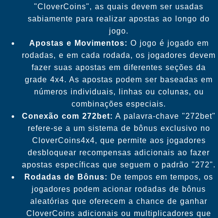
"CloverCoins", as quais devem ser usadas
sabiamente para realizar apostas ao longo do
jogo.
Apostas e Movimentos:
O jogo é jogado em
rodadas, e em cada rodada, os jogadores devem
fazer suas apostas em diferentes seções da
grade 4x4. As apostas podem ser baseadas em
números individuais, linhas ou colunas, ou
combinações especiais.
Conexão com 272bet:
A palavra-chave "272bet"
refere-se a um sistema de bônus exclusivo no
CloverCoins4x4, que permite aos jogadores
desbloquear recompensas adicionais ao fazer
apostas específicas que seguem o padrão "272".
Rodadas de Bônus:
De tempos em tempos, os
jogadores podem acionar rodadas de bônus
aleatórias que oferecem a chance de ganhar
CloverCoins adicionais ou multiplicadores que