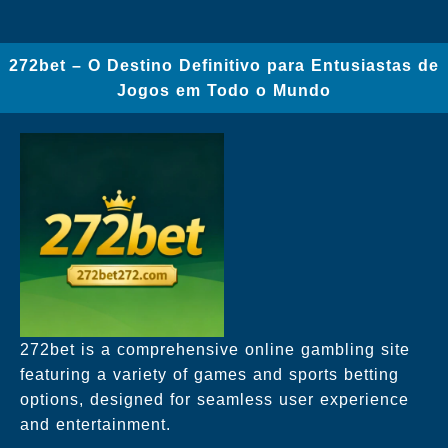
272bet – O Destino Definitivo para Entusiastas de
Jogos em Todo o Mundo
272bet is a comprehensive online gambling site
featuring a variety of games and sports betting
options, designed for seamless user experience
and entertainment.