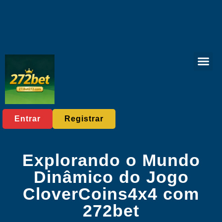
Apostas es
Jogos de carta
Caça-níqueis onlin
Comunidade 
Manchetes de 
Entrar
Registrar
Explorando o Mundo
Dinâmico do Jogo
CloverCoins4x4 com
272bet