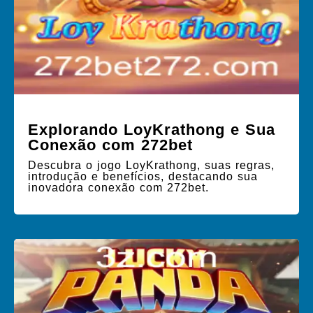
Explorando LoyKrathong e Sua
Conexão com 272bet
Descubra o jogo LoyKrathong, suas regras,
introdução e benefícios, destacando sua
inovadora conexão com 272bet.