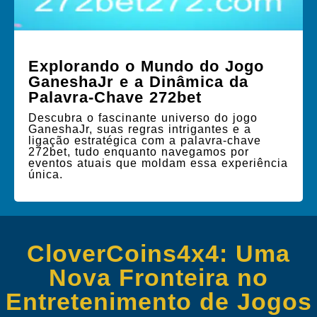
Explorando o Mundo do Jogo
GaneshaJr e a Dinâmica da
Palavra-Chave 272bet
Descubra o fascinante universo do jogo
GaneshaJr, suas regras intrigantes e a
ligação estratégica com a palavra-chave
272bet, tudo enquanto navegamos por
eventos atuais que moldam essa experiência
única.
CloverCoins4x4: Uma
Nova Fronteira no
Entretenimento de Jogos