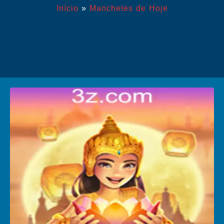
Início
»
Manchetes de Hoje