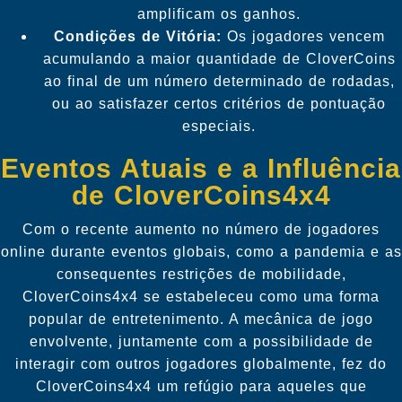
amplificam os ganhos.
Condições de Vitória:
Os jogadores vencem
acumulando a maior quantidade de CloverCoins
ao final de um número determinado de rodadas,
ou ao satisfazer certos critérios de pontuação
especiais.
Eventos Atuais e a Influência
de CloverCoins4x4
Com o recente aumento no número de jogadores
online durante eventos globais, como a pandemia e as
consequentes restrições de mobilidade,
CloverCoins4x4 se estabeleceu como uma forma
popular de entretenimento. A mecânica de jogo
envolvente, juntamente com a possibilidade de
interagir com outros jogadores globalmente, fez do
CloverCoins4x4 um refúgio para aqueles que