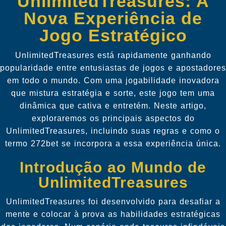
UnlimitedTreasures: A
Nova Experiência de
Jogo Estratégico
UnlimitedTreasures está rapidamente ganhando
popularidade entre entusiastas de jogos e apostadores
em todo o mundo. Com uma jogabilidade inovadora
que mistura estratégia e sorte, este jogo tem uma
dinâmica que cativa e entretém. Neste artigo,
exploraremos os principais aspectos do
UnlimitedTreasures, incluindo suas regras e como o
termo 272bet se incorpora a essa experiência única.
Introdução ao Mundo de
UnlimitedTreasures
UnlimitedTreasures foi desenvolvido para desafiar a
mente e colocar à prova as habilidades estratégicas