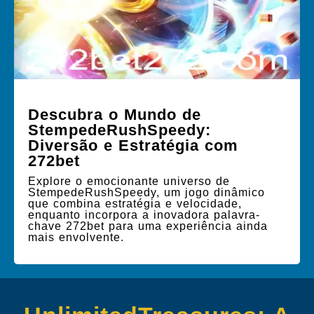
Descubra o Mundo de
StempedeRushSpeedy:
Diversão e Estratégia com
272bet
Explore o emocionante universo de
StempedeRushSpeedy, um jogo dinâmico
que combina estratégia e velocidade,
enquanto incorpora a inovadora palavra-
chave 272bet para uma experiência ainda
mais envolvente.