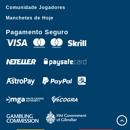
Comunidade Jogadores
Manchetes de Hoje
Pagamento Seguro