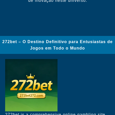
de inovação neste universo.
272bet – O Destino Definitivo para Entusiastas de
Jogos em Todo o Mundo
272bet is a comprehensive online gambling site