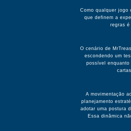
Como qualquer jogo d
que definem a expe
regras é
O cenário de MrTreas
escondendo um teso
possível enquanto
carta
A movimentação ao
planejamento estrat
adotar uma postura d
Essa dinâmica não