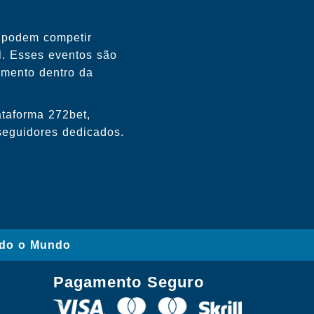
s podem competir
al. Esses eventos são
imento dentro da
lataforma
272bet
,
seguidores dedicados.
Todo o Mundo
Pagamento Seguro