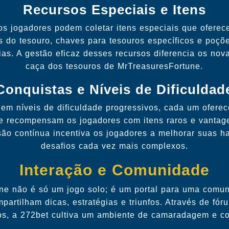
Recursos Especiais e Itens
os jogadores podem coletar itens especiais que oferec
 do tesouro, chaves para tesouros específicos e poç
ias. A gestão eficaz desses recursos diferencia os nov
caça dos tesouros de MrTreasuresFortune.
Conquistas e Níveis de Dificuldad
o em níveis de dificuldade progressivos, cada um ofere
e recompensam os jogadores com itens raros e vantage
são contínua incentiva os jogadores a melhorar suas ha
desafios cada vez mais complexos.
Interação e Comunidade
ne não é só um jogo solo; é um portal para uma comun
partilham dicas, estratégias e triunfos. Através de fór
os, a 272bet cultiva um ambiente de camaradagem e c