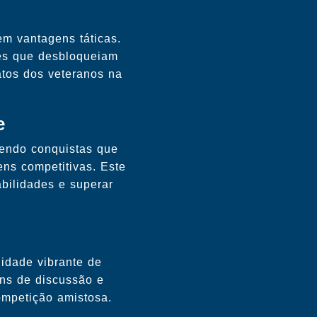
em vantagens táticas.
ões que desbloqueiam
atos dos veteranos na
e
cendo conquistas que
ns competitivas. Este
bilidades e superar
idade vibrante de
uns de discussão e
ompetição amistosa.