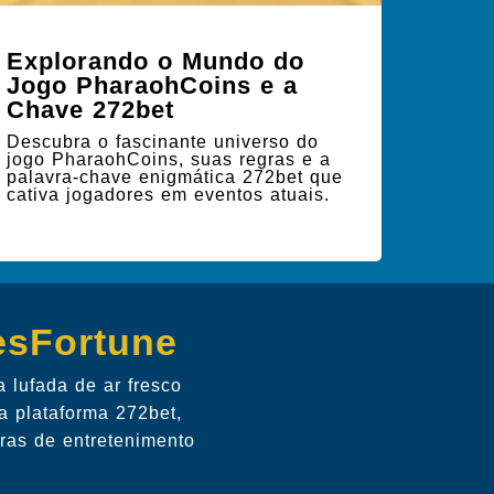
Explorando o Mundo do
Jogo PharaohCoins e a
Chave 272bet
Descubra o fascinante universo do
jogo PharaohCoins, suas regras e a
palavra-chave enigmática 272bet que
cativa jogadores em eventos atuais.
esFortune
lufada de ar fresco
da plataforma
272bet
,
ras de entretenimento