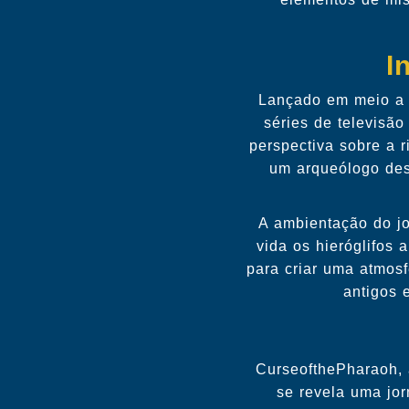
I
Lançado em meio a u
séries de televisã
perspectiva sobre a 
um arqueólogo de
A ambientação do jo
vida os hieróglifos
para criar uma atmos
antigos 
CurseofthePharaoh, 
se revela uma jo