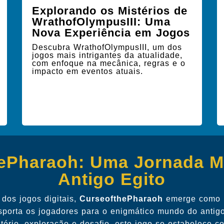
Explorando os Mistérios de
WrathofOlympusIII: Uma
Nova Experiência em Jogos
Descubra WrathofOlympusIII, um dos
jogos mais intrigantes da atualidade,
com enfoque na mecânica, regras e o
impacto em eventos atuais.
ePharaoh: Uma Jornada Mí
Antigo Egito
dos jogos digitais,
CurseofthePharaoh
emerge como 
sporta os jogadores para o enigmático mundo do anti
tério, exploração e desafio, este jogo se estabelece 