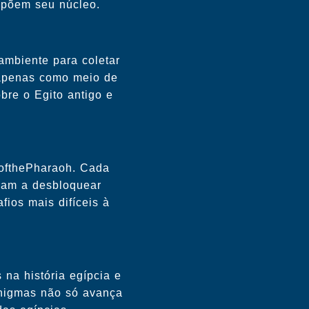
ompõem seu núcleo.
ambiente para coletar
 apenas como meio de
bre o Egito antigo e
ofthePharaoh. Cada
udam a desbloquear
fios mais difíceis à
na história egípcia e
enigmas não só avança