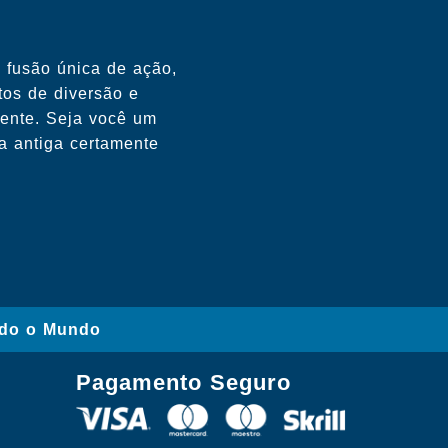
 fusão única de ação,
tos de diversão e
mente. Seja você um
a antiga certamente
Todo o Mundo
Pagamento Seguro