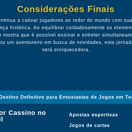
Considerações Finais
ntinua a cativar jogadores ao redor do mundo com sua
ança histórica. Ao equilibrar cuidadosamente os elemen
o mostra que é possível ensinar e entreter simultanea
 ou um aventureiro em busca de novidades, esta jornad
será enriquecedora.
Destino Definitivo para Entusiastas de Jogos em 
or Cassino no
Apostas esportivas
l
Jogos de cartas