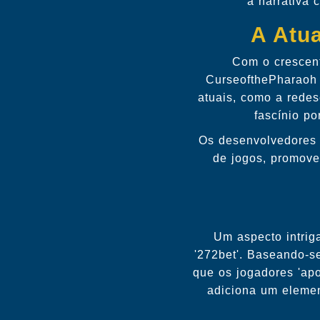
a narrativa 
A Atu
Com o crescent
CurseofthePharaoh 
atuais, como a rede
fascínio po
Os desenvolvedores
de jogos, promove
Um aspecto intrig
'272bet'. Baseando-s
que os jogadores 'apo
adiciona um elemen