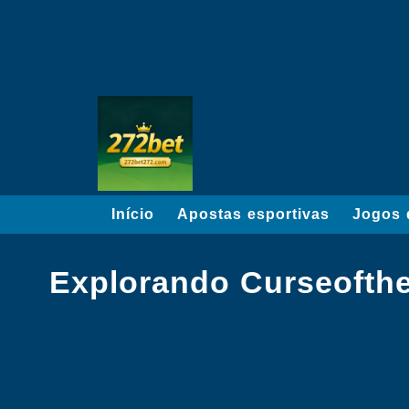
Início
Apostas esportivas
Jogos 
Explorando Curseofthe