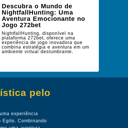
Descubra o Mundo de
NightfallHunting: Uma
Aventura Emocionante no
Jogo 272bet
NightfallHunting, disponível na
plataforma 272bet, oferece uma
experiência de jogo inovadora que
combina estratégia e aventura em um
ambiente virtual deslumbrante.
stica pelo
uma experiência
go Egito. Combinando
como uma aventura