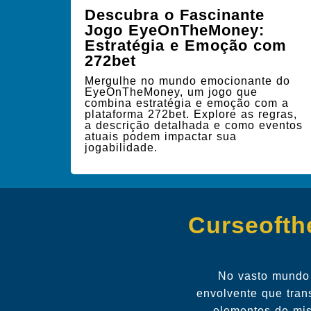
Descubra o Fascinante
Jogo EyeOnTheMoney:
Estratégia e Emoção com
272bet
Mergulhe no mundo emocionante do
EyeOnTheMoney, um jogo que
combina estratégia e emoção com a
plataforma 272bet. Explore as regras,
a descrição detalhada e como eventos
atuais podem impactar sua
jogabilidade.
Curseofth
No vasto mundo 
envolvente que tran
elementos de mis