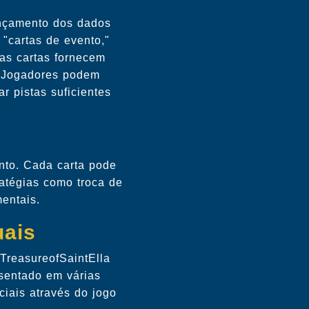
nçamento dos dados
 "cartas de evento,"
tas cartas fornecem
. Jogadores podem
r pistas suficientes
nto. Cada carta pode
ratégias como troca de
entais.
uais
TreasureofSaintElla
esentado em várias
iais através do jogo