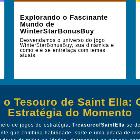
Explorando o Fascinante
Mundo de
WinterStarBonusBuy
Desvendamos o universo do jogo
WinterStarBonusBuy, sua dinâmica e
como ele se entrelaça com temas
atuais.
o Tesouro de Saint Ella:
Estratégia do Momento
io de jogos de estratégia,
TreasureofSaintElla
se de
nte que combina habilidade, sorte e uma pitada de mist