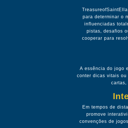
TreasureofSaintEl
para determinar o m
influenciadas tota
pistas, desafios
cooperar para resol
A essência do jogo 
conter dicas vitais o
cartas
Int
Em tempos de dista
promove interativ
convenções de jogos