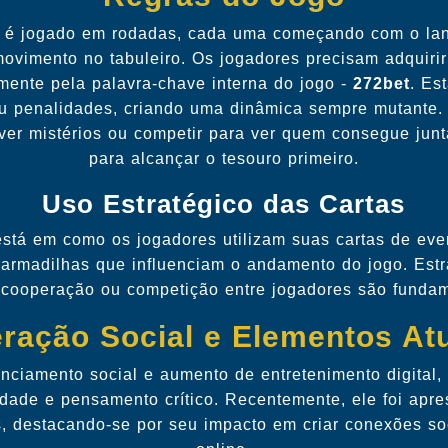
la é jogado em rodadas, cada uma começando com o la
ovimento no tabuleiro. Os jogadores precisam adquirir
lmente pela palavra-chave interna do jogo -
272bet
. Es
 ou penalidades, criando uma dinâmica sempre mutante
ver mistérios ou competir para ver quem consegue junta
para alcançar o tesouro primeiro.
Uso Estratégico das Cartas
está em como os jogadores utilizam suas cartas de eve
u armadilhas que influenciam o andamento do jogo. Est
, cooperação ou competição entre jogadores são fundam
eração Social e Elementos At
nciamento social e aumento de entretenimento digital, 
idade e pensamento crítico. Recentemente, ele foi apr
, destacando-se por seu impacto em criar conexões soc