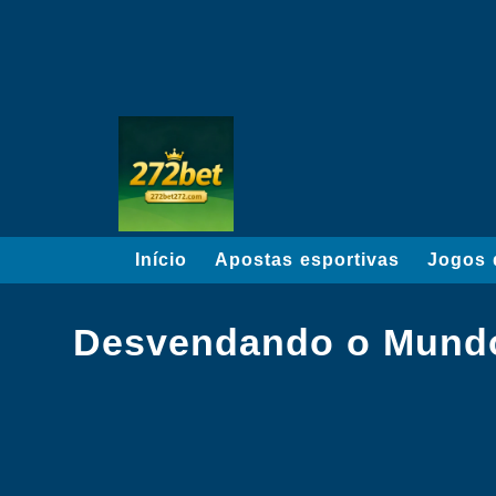
Início
Apostas esportivas
Jogos 
Desvendando o Mundo 