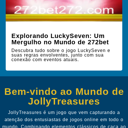
Explorando LuckySeven: Um
Mergulho no Mundo de 272bet
Descubra tudo sobre o jogo LuckySeven e
suas regras envolventes, junto com sua
conexão com eventos atuais.
Bem-vindo ao Mundo de
JollyTreasures
JollyTreasures é um jogo que vem capturando a
atenção dos entusiastas de jogos online em todo o
mundo. Combinando elementos clássicos de caça ao