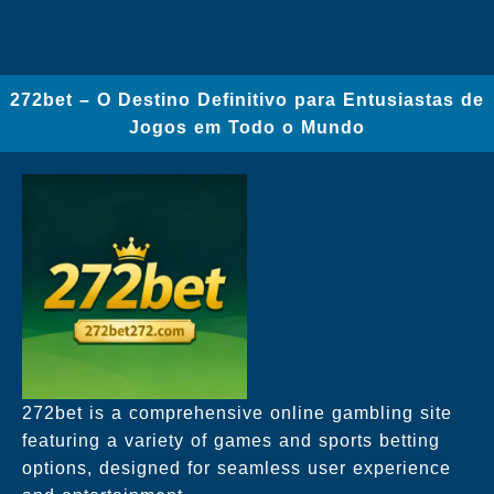
272bet – O Destino Definitivo para Entusiastas de
Jogos em Todo o Mundo
272bet is a comprehensive online gambling site
featuring a variety of games and sports betting
options, designed for seamless user experience