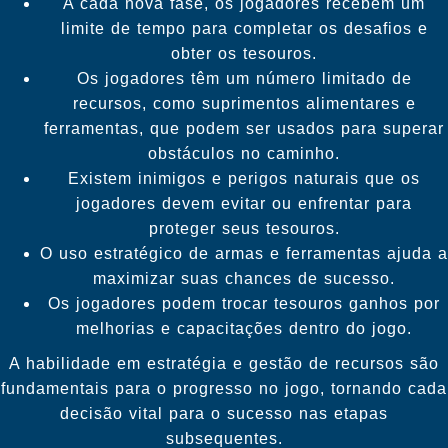
A cada nova fase, os jogadores recebem um
limite de tempo para completar os desafios e
obter os tesouros.
Os jogadores têm um número limitado de
recursos, como suprimentos alimentares e
ferramentas, que podem ser usados para superar
obstáculos no caminho.
Existem inimigos e perigos naturais que os
jogadores devem evitar ou enfrentar para
proteger seus tesouros.
O uso estratégico de armas e ferramentas ajuda a
maximizar suas chances de sucesso.
Os jogadores podem trocar tesouros ganhos por
melhorias e capacitações dentro do jogo.
A habilidade em estratégia e gestão de recursos são
fundamentais para o progresso no jogo, tornando cada
decisão vital para o sucesso nas etapas
subsequentes.