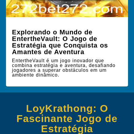
Explorando o Mundo de
EntertheVault: O Jogo de
Estratégia que Conquista os
Amantes de Aventura
EntertheVault é um jogo inovador que
combina estratégia e aventura, desafiando
jogadores a superar obstáculos em um
ambiente dinâmico.
LoyKrathong: O
Fascinante Jogo de
Estratégia