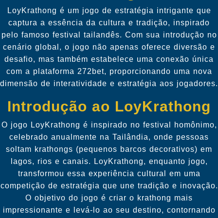
LoyKrathong é um jogo de estratégia intrigante que
captura a essência da cultura e tradição, inspirado
pelo famoso festival tailandês. Com sua introdução no
cenário global, o jogo não apenas oferece diversão e
desafio, mas também estabelece uma conexão única
com a plataforma 272bet, proporcionando uma nova
dimensão de interatividade e estratégia aos jogadores.
Introdução ao LoyKrathong
O jogo LoyKrathong é inspirado no festival homônimo,
celebrado anualmente na Tailândia, onde pessoas
soltam krathongs (pequenos barcos decorativos) em
lagos, rios e canais. LoyKrathong, enquanto jogo,
transformou essa experiência cultural em uma
competição de estratégia que une tradição e inovação.
O objetivo do jogo é criar o krathong mais
impressionante e levá-lo ao seu destino, contornando