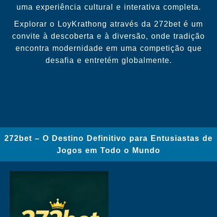
uma experiência cultural e interativa completa.
Explorar o LoyKrathong através da 272bet é um
convite à descoberta e à diversão, onde tradição
encontra modernidade em uma competição que
desafia e entretém globalmente.
272bet – O Destino Definitivo para Entusiastas de
Jogos em Todo o Mundo