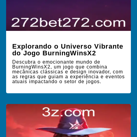
Explorando o Universo Vibrante
do Jogo BurningWinsX2
Descubra o emocionante mundo de
BurningWinsX2, um jogo que combina
mecânicas clássicas e design inovador, com
as regras que guiam a experiência e eventos
atuais impactando o setor de jogos.