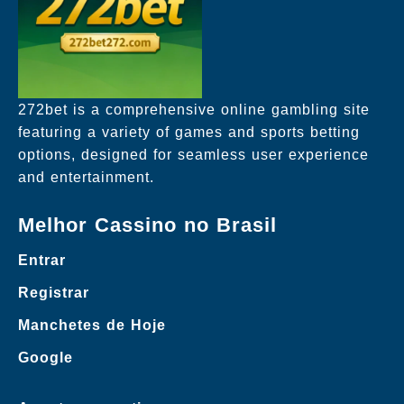
272bet is a comprehensive online gambling site
featuring a variety of games and sports betting
options, designed for seamless user experience
and entertainment.
Melhor Cassino no Brasil
Entrar
Registrar
Manchetes de Hoje
Google