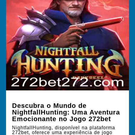
Descubra o Mundo de
NightfallHunting: Uma Aventura
Emocionante no Jogo 272bet
NightfallHunting, disponível na plataforma
272bet, oferece uma experiência de jogo