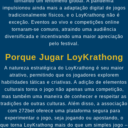
tornando um fenômeno global. A pandemia
impulsionou ainda mais a adaptação digital de jogos
tradicionalmente físicos, e o LoyKrathong não é
exceção. Eventos ao vivo e competições online
tornaram-se comuns, atraindo uma audiência
diversificada e incentivando uma maior apreciação
pelo festival.
Porque Jugar LoyKrathong
A natureza estratégica do LoyKrathong é seu maior
atrativo, permitindo que os jogadores explorem
habilidades táticas e criativas. A adição de elementos
culturais torna o jogo não apenas uma competição,
mas também uma maneira de conhecer e respeitar as
tradições de outras culturas. Além disso, a associação
com 272bet oferece uma plataforma segura para
experimentar o jogo, seja jogando ou apostando, o
que torna LoyKrathong mais do que um simples jogo –