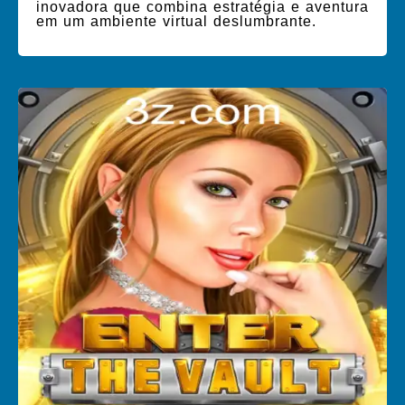
inovadora que combina estratégia e aventura
em um ambiente virtual deslumbrante.