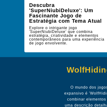
Descubra
'SuperNiubiDeluxe': Um
Fascinante Jogo de
Estratégia com Tema Atual
Explore o intrigante jogo
'SuperNiubiDeluxe' que combina
estratégia, criatividade e elementos
contemporâneos para uma experiência
de jogo envolvente.
WolfHidin
O mundo dos jogos
expansivo é 'WolfHidi
combinar elementos d
uma descrição detalh