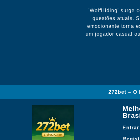
'WolfHiding' surge 
questões atuais. S
emocionante torna e
um jogador casual ou
272bet – O 
Melh
Brasi
Entrar
Regist