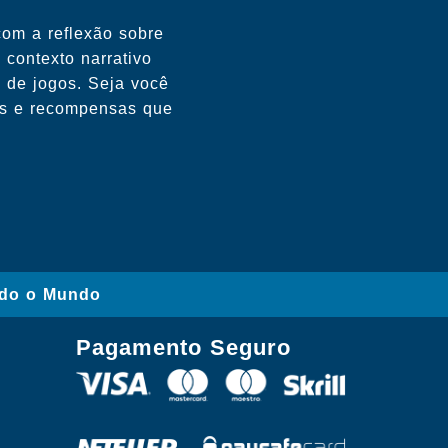
com a reflexão sobre
 contexto narrativo
 de jogos. Seja você
ios e recompensas que
Todo o Mundo
Pagamento Seguro