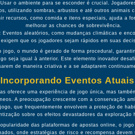
 Usar o ambiente para se esconder é crucial. Jogadore
os, utilizando sombras, arbustos e até outros animais
ir recursos, como comida e itens especiais, ajuda a fo
melhorar as chances de sobrevivência.
: Eventos aleatórios, como mudanças climáticas e enco
exigem que os jogadores sejam rápidos em suas deci
o jogo, o mundo é gerado de forma procedural, garant
ogo seja igual à anterior. Este elemento inovador desaf
arem de maneira criativa e a se adaptarem continuam
Incorporando Eventos Atuais
nas oferece uma experiência de jogo única, mas també
neos. A preocupação crescente com a conservação ambi
jogo, que frequentemente envolvem a proteção de habit
ntização sobre os efeitos devastadores da exploração
opularidade das plataformas de apostas online, o jogo
onados, onde estratégias de risco e recompensa devem s