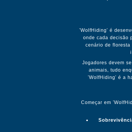
'WolfHiding' é desen
onde cada decisão p
cenário de floresta
Jogadores devem se 
animais, tudo enq
'WolfHiding' é a 
Começar em 'WolfHidi
Sobrevivênci