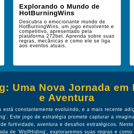
Explorando o Mundo de
HotBurningWins
Descubra o emocionante mundo de
HotBurningWins, um jogo envolvente e
competitivo, apresentado pela
plataforma 272bet. Aprenda sobre suas
regras, mecânicas e como ele se liga
aos eventos atuais.
g: Uma Nova Jornada em 
e Aventura
 está constantemente evoluindo, e a mais recente adiç
ng'. Este jogo de estratégia promete capturar a imagi
e furtividade, aventura e desafios estratégicos. Nest
ada de 'WolfHiding', exploraremos suas regras e como o