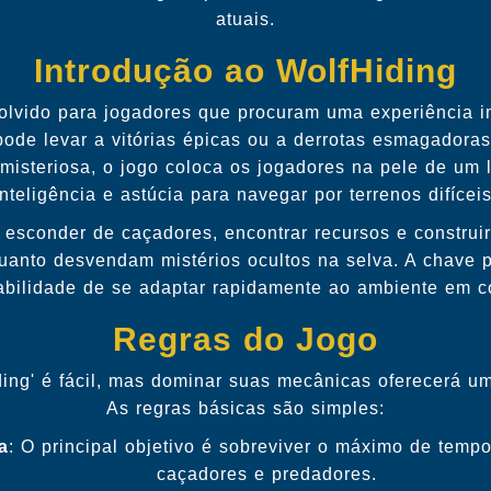
atuais.
Introdução ao WolfHiding
volvido para jogadores que procuram uma experiência
ode levar a vitórias épicas ou a derrotas esmagador
 misteriosa, o jogo coloca os jogadores na pele de um
inteligência e astúcia para navegar por terrenos difíceis
esconder de caçadores, encontrar recursos e construir
uanto desvendam mistérios ocultos na selva. A chave
habilidade de se adaptar rapidamente ao ambiente em 
Regras do Jogo
ng' é fácil, mas dominar suas mecânicas oferecerá um 
As regras básicas são simples:
a
: O principal objetivo é sobreviver o máximo de tempo
caçadores e predadores.